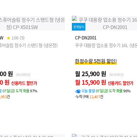
로켓설치
SW
|
★
100 (5)
CP-DN2001
퓨어슬림 정수기 스탠드형 (냉온정)
쿠쿠 대용량 업소용 정수기 16L (냉
한정수량 5천원 할인!
900 원
월 25,900 원
24,900원
30,900원
00 원
월 15,900 원
신용카드 할인가
신용카드 할인가
발
07일(금) 도착 확률
97%
오늘 출발
07일(금) 도착 확률
96%
,953
건
·누적구매
12,407
건