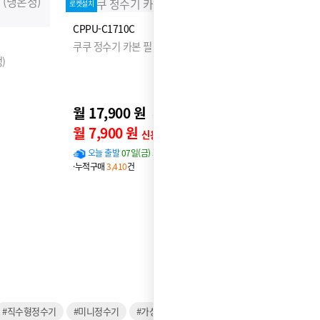
로켓설치
CPPU-C1710C
쿠쿠 정수기 카본 필터
)
월 17,900 원
22,900원
월 7,900 원
신용카드 할인가
오늘 출발
07일(금) 도착 확률
97%
·누적구매
3,410
건
#직수형정수기
#미니정수기
#가성비정수기