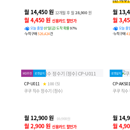
월 14,450 원
월 13,
12개월 후 월
28,900
원
월 4,450 원
월 3,4
신용카드 할인가
오늘 출발
07일(금) 도착 확률
97%
오늘 출
·누적구매
526,424
건
·누적구매
41
MD추천
로켓설치
로켓설치
CP-U011
|
★
100 (5)
CP-AKS0
쿠쿠 직수 정수기 (정수)
쿠쿠 직수
월 12,900 원
월 14,
16,900원
월 2,900 원
월 4,9
신용카드 할인가