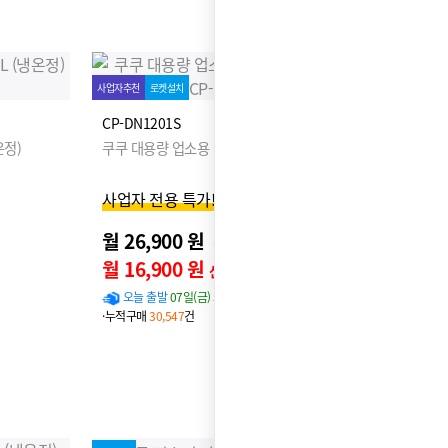
사업자추천
로켓설치
CP-DN1201S
온정)
쿠쿠 대용량 업소용 정수기 12L (냉온정)
사업자 전용 특가!
월 26,900 원
31,900원
월 16,900 원
신용카드 할인가
오늘 출발
07일(금) 도착 확률
96%
·누적구매
30,547
건