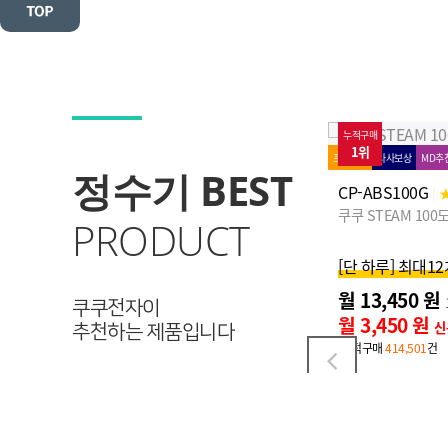
누적구매
74%↓
누적구매
1위
2위
프로모션
타사보상
MD추천
로켓설치
MD추천
로켓설치
정수기 BEST
CP-ABS100G
CP-TS100
|
★
99 (81)
|
★
98
쿠쿠 STEAM 100도씨 끓인물 정수기 (냉온정)
쿠쿠 인스퓨어 100
PRODUCT
[단 하루] 최대12개월 반값할인!
월 13,450 원
월 20,900 원
12개월 후 월
26,900
원
쿠쿠전자이
월 3,450 원
월 10,900 원
신용카드 할인가
추천하는 제품입니다
·누적구매
414,501
건
·누적구매
365,601
건