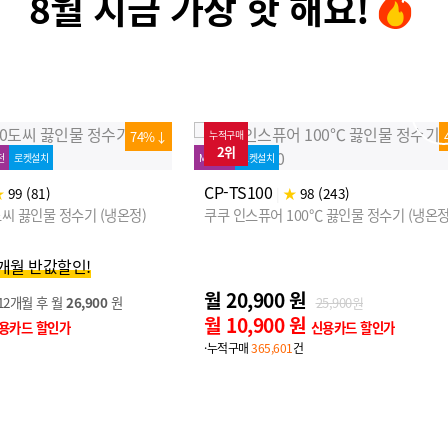
8월 지금 가장 핫 해요!
MD추천
로켓설치
48%↓
누적구매
3위
CP-U011
|
★
100 (5)
쿠쿠 직수 정수기 (정수)
 (243)
℃ 끓인물 정수기 (냉온정)
월 12,900 원
16,900원
월 2,900 원
25,900원
신용카드 할인가
·누적구매
92,303
건
신용카드 할인가