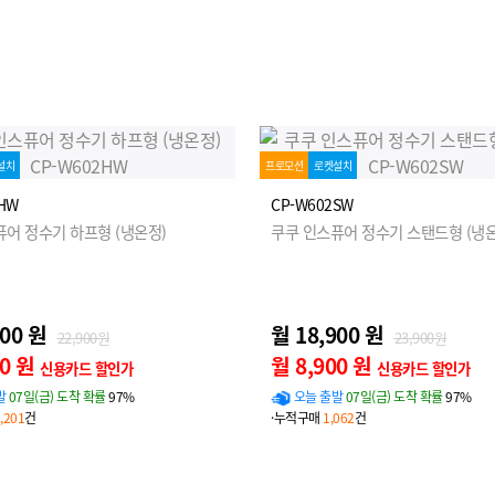
설치
프로모션
로켓설치
HW
CP-W602SW
퓨어 정수기 하프형 (냉온정)
쿠쿠 인스퓨어 정수기 스탠드형 (냉온
900 원
월 18,900 원
22,900원
23,900원
00 원
월 8,900 원
신용카드 할인가
신용카드 할인가
발
07일(금) 도착 확률
97%
오늘 출발
07일(금) 도착 확률
97%
,201
건
·누적구매
1,062
건