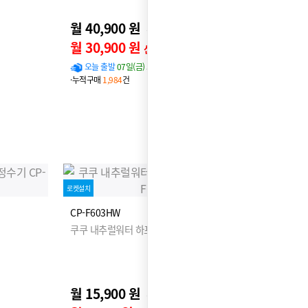
월 40,900 원
45,900원
월 30,900 원
신용카드 할인가
오늘 출발
07일(금) 도착 확률
94%
·누적구매
1,984
건
로켓설치
CP-F603HW
쿠쿠 내추럴워터 하프형 냉온정수기
월 15,900 원
17,900원