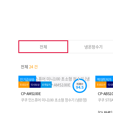
전체
냉온정수기
전체
24 건
인기급상승
역대최저가
종합점수
프로모션
타사보상
로켓설치
프로모션
타사
94.5
CP-AMS100E
CP-ABS1
쿠쿠 인스퓨어 미니100 초소형 정수기 (냉온정)
쿠쿠 STE
[단 하루