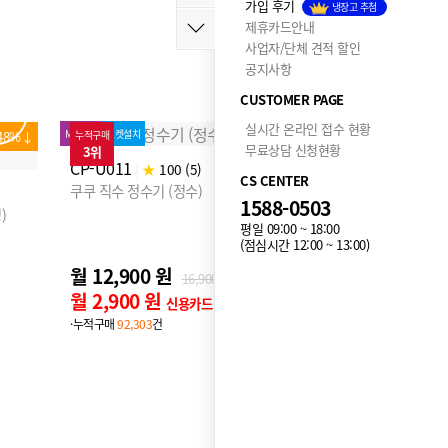
가입 후기
냉장고 추첨
제휴카드안내
사업자/단체 견적 할인
공지사항
CUSTOMER PAGE
실시간 온라인 접수 현황
78%↓
누적구매
74%↓
누적구매
무료상담 신청현황
1위
2위
프로모션
타사보상
MD추천
로켓설치
MD추천
로켓설
CS CENTER
CP-ABS100G
CP-TS10
|
★
99 (81)
1588-0503
쿠쿠 STEAM 100도씨 끓인물 정수기 (냉온정)
쿠쿠 인스퓨
평일 09:00 ~ 18:00
(점심시간 12:00 ~ 13:00)
[단 하루] 최대12개월 반값할인!
월 13,450 원
월 20,9
12개월 후 월
26,900
원
월 3,450 원
월 10,9
신용카드 할인가
·누적구매
414,501
건
·누적구매
36