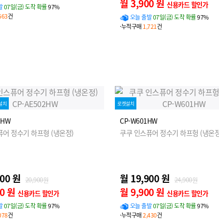
월 3,900 원
신용카드 할인가
발
07일(금) 도착 확률
97%
663
건
오늘 출발
07일(금) 도착 확률
97%
·누적구매
1,721
건
설치
로켓설치
2HW
CP-W601HW
퓨어 정수기 하프형 (냉온정)
쿠쿠 인스퓨어 정수기 하프헝 (냉온정
900 원
월 19,900 원
20,900원
24,900원
00 원
월 9,900 원
신용카드 할인가
신용카드 할인가
발
07일(금) 도착 확률
97%
오늘 출발
07일(금) 도착 확률
97%
078
건
·누적구매
2,430
건