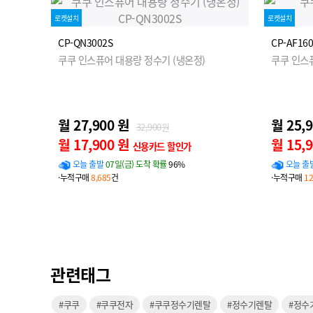
로켓설치
로켓설치
CP-QN3002S
CP-AF16
쿠쿠 인스퓨어 대용량 정수기 (냉온정)
쿠쿠 인스
월 27,900 원
월 25,
32,900원
월 17,900 원
월 15,
신용카드 할인가
오늘 출발
07일(금) 도착 확률
96%
오늘 출
·누적구매
8,685
건
·누적구매
12
관련태그
#쿠쿠
#쿠쿠전자
#쿠쿠정수기렌탈
#정수기렌탈
#정수