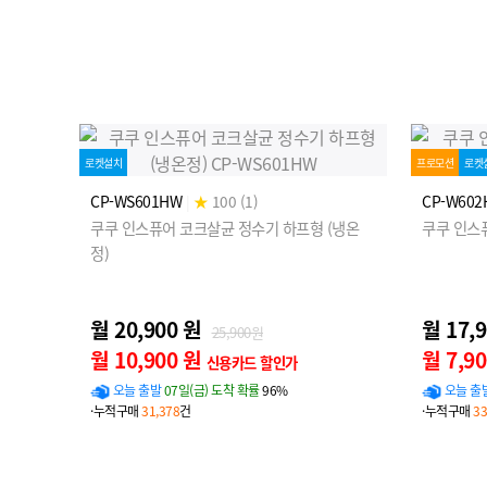
로켓설치
프로모션
로켓
CP-WS601HW
|
★
100 (1)
CP-W602
쿠쿠 인스퓨어 코크살균 정수기 하프형 (냉온
쿠쿠 인스
정)
월 20,900 원
월 17,
25,900원
월 10,900 원
월 7,9
신용카드 할인가
오늘 출발
07일(금) 도착 확률
96%
오늘 출
·누적구매
31,378
건
·누적구매
33