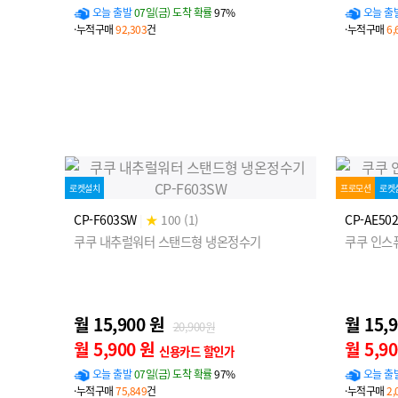
오늘 출발
07일(금) 도착 확률
97%
오늘 출
·누적구매
92,303
건
·누적구매
6,
로켓설치
프로모션
로켓
CP-F603SW
|
★
100 (1)
CP-AE50
쿠쿠 내추럴워터 스탠드형 냉온정수기
쿠쿠 인스
월 15,900 원
월 15,
20,900원
월 5,900 원
월 5,9
신용카드 할인가
오늘 출발
07일(금) 도착 확률
97%
오늘 출
·누적구매
75,849
건
·누적구매
2,