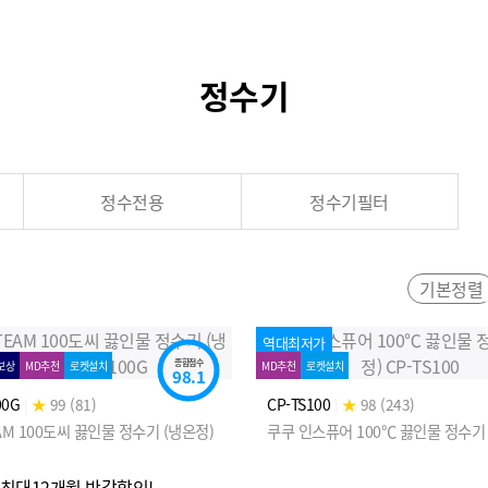
정수기
정수전용
정수기필터
기본정렬
역대최저가
종합점수
보상
MD추천
로켓설치
MD추천
로켓설치
98.1
00G
|
★
99 (81)
CP-TS100
|
★
98 (243)
AM 100도씨 끓인물 정수기 (냉온정)
쿠쿠 인스퓨어 100℃ 끓인물 정수기 
] 최대12개월 반값할인!