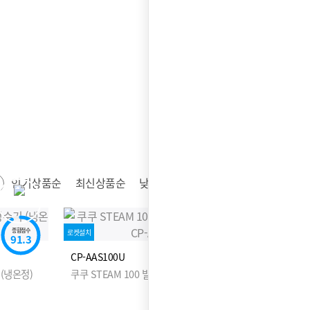
인기상품순
최신상품순
낮은가격순
높은가격순
종합점수
로켓설치
91.3
CP-AAS100U
(냉온정)
쿠쿠 STEAM 100 빌트인 정수기 (냉온정)