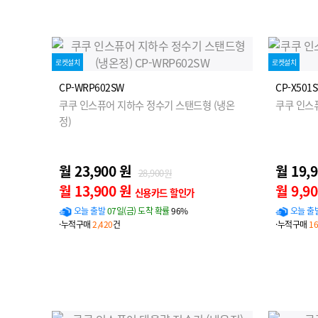
로켓설치
로켓설치
CP-WRP602SW
CP-X501
쿠쿠 인스퓨어 지하수 정수기 스탠드형 (냉온
쿠쿠 인스
정)
월 23,900 원
월 19,
28,900원
월 13,900 원
월 9,9
신용카드 할인가
오늘 출발
07일(금) 도착 확률
96%
오늘 출
·누적구매
2,420
건
·누적구매
16