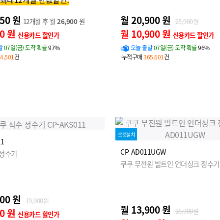
450 원
월 20,900 원
12개월 후 월
26,900
원
25,900원
50 원
월 10,900 원
신용카드 할인가
신용카드 할인가
발
07일(금) 도착 확률
97%
오늘 출발
07일(금) 도착 확률
96%
4,501
건
·누적구매
365,601
건
로켓설치
11
CP-AD011UGW
 정수기
쿠쿠 무전원 빌트인 언더싱크 정수기
900 원
19,900원
월 13,900 원
00 원
18,900원
신용카드 할인가