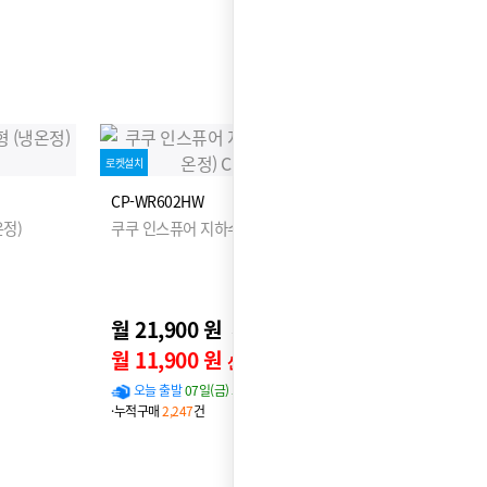
로켓설치
CP-WR602HW
정)
쿠쿠 인스퓨어 지하수 정수기 하프형 (냉온정)
월 21,900 원
26,900원
월 11,900 원
신용카드 할인가
오늘 출발
07일(금) 도착 확률
96%
·누적구매
2,247
건