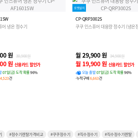
로켓설치
01SW
CP-QRP3002S
퓨어 냉온 정수기
쿠쿠 인스퓨어 대용량 정수기 (냉온정
900 원
월 29,900 원
30,900원
34,900원
900 원
월 19,900 원
신용카드 할인가
신용카드 할인가
발
07일(금) 도착 확률
96%
오늘 출발
07일(금) 도착 확률
96%
4,523
건
·누적구매
6,663
건
기
#정수기렌탈가격비교
#쿠쿠정수기
#직수정수기
#직수정수기렌탈