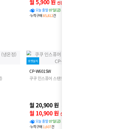
월 5,900 원
신용카드 할인가
오늘 출발
07일(금) 도착 확률
97%
·누적구매
85,812
건
로켓설치
CP-W601SW
)
쿠쿠 인스퓨어 스탠드 정수기 (냉온정)
월 20,900 원
25,900원
월 10,900 원
신용카드 할인가
오늘 출발
07일(금) 도착 확률
96%
·누적구매
1,607
건