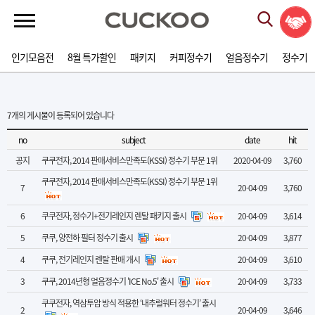
인기모음전
8월 특가할인
패키지
커피정수기
얼음정수기
정수기
7
개의 게시물이 등록되어 있습니다
no
subject
date
hit
공지
쿠쿠전자, 2014 판매서비스만족도(KSSI) 정수기 부문 1위
2020-04-09
3,760
쿠쿠전자, 2014 판매서비스만족도(KSSI) 정수기 부문 1위
7
20-04-09
3,760
6
쿠쿠전자, 정수기+전기레인지 렌탈 패키지 출시
20-04-09
3,614
5
쿠쿠, 양전하 필터 정수기 출시
20-04-09
3,877
4
쿠쿠, 전기레인지 렌탈 판매 개시
20-04-09
3,610
3
쿠쿠, 2014년형 얼음정수기 'ICE No.5' 출시
20-04-09
3,733
쿠쿠전자, 역삼투압 방식 적용한 ‘내추럴워터 정수기’ 출시
2
20-04-09
3,646