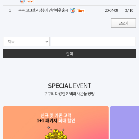
1
쿠쿠, 코크살균 정수기 인앤아웃 출시
20-04-09
3,410
글쓰기
검색
SPECIAL
EVENT
쿠쿠의 다양한 혜택과 사은품 팡팡!