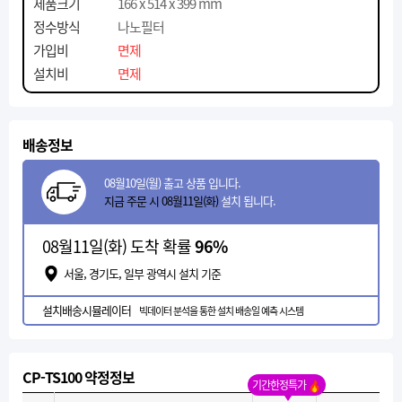
제품크기
166 x 514 x 399 mm
정수방식
나노필터
가입비
면제
설치비
면제
배송정보
08월10일(월) 출고 상품 입니다.
지금 주문 시 08월11일(화)
설치 됩니다.
08월11일(화) 도착 확률
96%
서울, 경기도, 일부 광역시 설치 기준
설치배송시뮬레이터
빅데이터 분석을 통한 설치 배송일 예측 시스템
CP-TS100 약정정보
기간한정특가