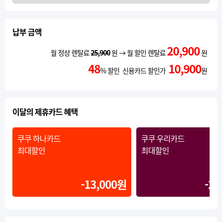
납부 금액
20,900
월 정상 렌탈료
25,900
원 → 월 할인 렌탈료
원
48
10,900
% 할인 신용카드 할인가
원
이달의 제휴카드 혜택
쿠쿠 하나카드
쿠쿠 우리카드
최대할인
최대할인
-13,000원
-20