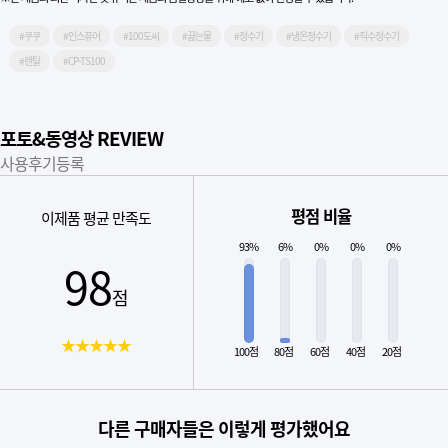
#쿠쿠
#인스퓨어
#100도씨
#끓는물
#정수기
#냉온정수기
#직수정수기
#렌탈
#CP-TS100
포토&동영상 REVIEW
사용후기등록
평점 비율
이제품 평균 만족도
93%
6%
0%
0%
0%
98
점
★★★★★
100점
80점
60점
40점
20점
다른 구매자들은 이렇게 평가했어요