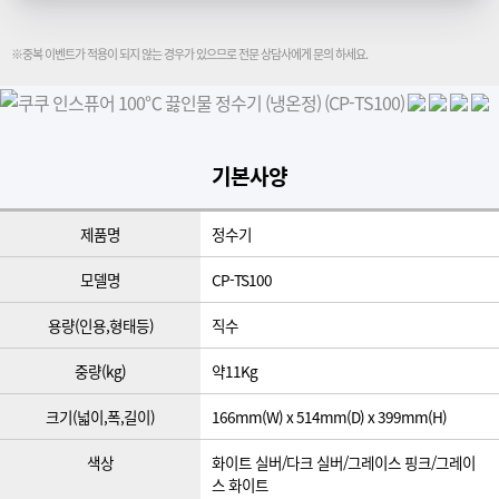
※중복 이벤트가 적용이 되지 않는 경우가 있으므로 전문 상담사에게 문의 하세요.
기본사양
제품명
정수기
모델명
CP-TS100
용량(인용,형태등)
직수
중량(kg)
약11Kg
크기(넓이,폭,길이)
166mm(W) x 514mm(D) x 399mm(H)
색상
화이트 실버/다크 실버/그레이스 핑크/그레이
스 화이트