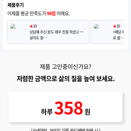
제품후기
이제품 평균 만족도가
98점
이에요.
★
10
★
10
상담해 주신 분도 매우 친절 하셨고 ~~
>해당 제품 
설치도 잘…
로 끓…
제품 고민중이신가요?
저렴한 금액으로 삶의 질을 높여 보세요.
358
하루
원
(
6년약정
, 365일 기준 카드혜택 적용 시 )