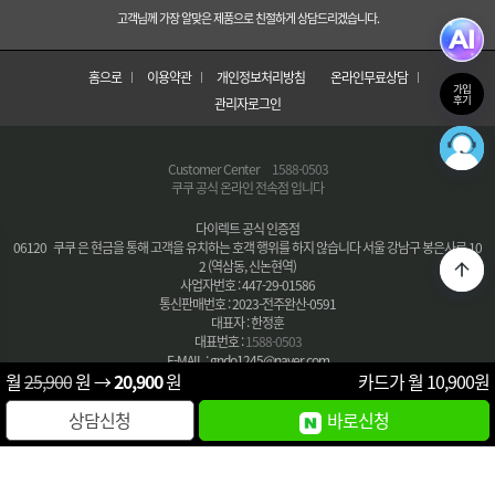
고객님께 가장 알맞은 제품으로 친절하게 상담드리겠습니다.
홈으로
이용약관
개인정보처리방침
온라인무료상담
가입
후기
관리자로그인
Customer Center
1588-0503
쿠쿠 공식 온라인 전속점 입니다
다이렉트 공식 인증점
06120 쿠쿠 은 현금을 통해 고객을 유치하는 호객 행위를 하지 않습니다 서울 강남구 봉은사로 10
2 (역삼동, 신논현역)
사업자번호 : 447-29-01586
통신판매번호 : 2023-전주완산-0591
대표자 : 한정훈
대표번호 :
1588-0503
E-MAIL : gndo1245@naver.com
월
25,900
원 →
20,900
원
카드가 월
10,900
원
COPYRIGHT © 다이렉트 공식 인증점 All Right Reserved.
상담신청
바로신청