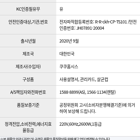
KC인증필유무
유
안전인증대상,기관,번호
전자파적합등록번호: R-R-ckh-CP-TS101 /안전
인증번호: JH07891-20004
출시년월
2020년 9월
제조국
대한민국
제조사(수입자)
쿠쿠홈시스
구성품
사용설명서, 관리카드, 살균컵
A/S책임자와전화번호
1588-8899(AS), 1566-1134(렌탈)
품질보증기준
공정위원회 고시(소비자분쟁해결기준)에 의거
하여 보상해 드립니다.
정격전압,소비전력,에너지효
220V,60Hz,2600W,1등급
율등급
※본 제품의 외관 디자인 및 규격은 제품의 품질향상을 위해 예고 없이 변경될 수 있습니다.