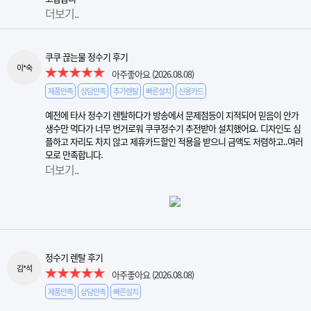
더보기..
쿠쿠 끊는물 정수기 후기
이*숙
아주좋아요
(2026.08.08)
제품만족
상담만족
추가렌탈
빠른설치
신용카드
예전에 타사 정수기 렌탈하다가 방송에서 문제점등이 지적되어 믿음이 안가
생수만 먹다가 너무 번거로워 쿠쿠정수기 추전받아 설치했어요. 디자인도 심
플하고 자리도 차지 않고 제휴카드할인 적용을 받으니 금액도 저렴하고..여러
모로 만족합니다.
더보기..
정수기 렌탈 후기
김*석
아주좋아요
(2026.08.08)
제품만족
상담만족
빠른설치