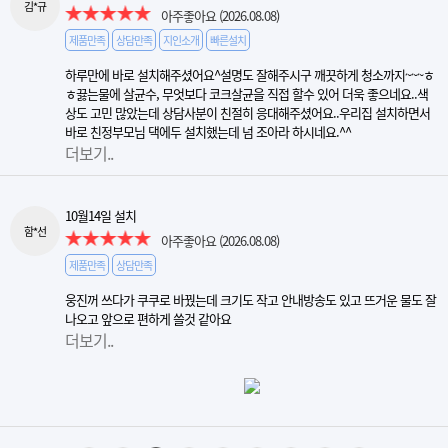
김*규
아주좋아요
(2026.08.08)
제품만족
상담만족
지인소개
빠른설치
하루만에 바로 설치해주셨어요^설명도 잘해주시구 깨끗하게 청소까지~~~ㅎ
ㅎ끓는물에 살균수, 무엇보다 코크살균을 직접 할수 있어 더욱 좋으네요..색
상도 고민 많았는데 상담사분이 친절히 응대해주셨어요..우리집 설치하면서
바로 친정부모님 댁에두 설치했는데 넘 조아라 하시네요.^^
더보기..
10월14일 설치
함*선
아주좋아요
(2026.08.08)
제품만족
상담만족
웅진꺼 쓰다가 쿠쿠로 바꿨는데 크기도 작고 안내방송도 있고 뜨거운 물도 잘
나오고 앞으로 편하게 쓸것 같아요
더보기..