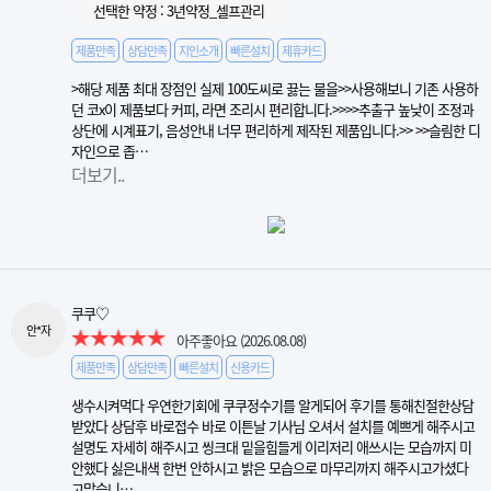
선택한 약정 : 3년약정_셀프관리
제품만족
상담만족
지인소개
빠른설치
제휴카드
>해당 제품 최대 장점인 실제 100도씨로 끓는 물을>>사용해보니 기존 사용하
던 코x이 제품보다 커피, 라면 조리시 편리합니다.>>​>>추출구 높낮이 조정과
상단에 시계표기, 음성안내 너무 편리하게 제작된 제품입니다.>> >>슬림한 디
자인으로 좁…
더보기..
쿠쿠♡
안*자
아주좋아요
(2026.08.08)
제품만족
상담만족
빠른설치
신용카드
생수시켜먹다 우연한기회에 쿠쿠정수기를 알게되어 후기를 통해친절한상담
받았다 상담후 바로접수 바로 이튼날 기사님 오셔서 설치를 예쁘게 해주시고
설명도 자세히 해주시고 씽크대 밑을힘들게 이리저리 애쓰시는 모습까지 미
안했다 싫은내색 한번 안하시고 밝은 모습으로 마무리까지 해주시고가셨다
고맙습니…