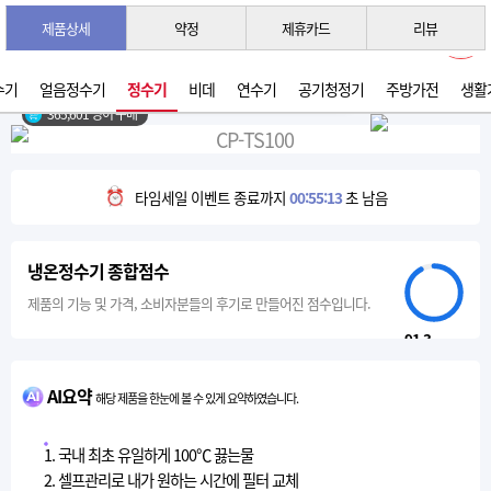
제품상세
약정
제휴카드
리뷰
3초 간편 견적 받기 →
2026년 07월 생산
수기
얼음정수기
정수기
비데
연수기
공기청정기
주방가전
생활
365,601 명이 구매
타임세일 이벤트 종료까지
00:55:12
초 남음
냉온정수기 종합점수
제품의 기능 및 가격, 소비자분들의 후기로 만들어진 점수입니다.
91.3
AI요약
해당 제품을 한눈에 볼 수 있게 요약하였습니다.
1. 국내 최초 유일하게 100℃ 끓는물
2. 셀프관리로 내가 원하는 시간에 필터 교체