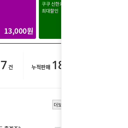
쿠쿠 신한카드
쿠쿠 현
최대할인
최대할인
13,000원
30,000원
17
186,924
건
누적판매
건
더보기