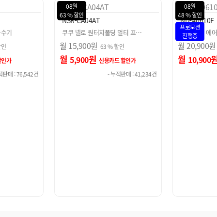
08월
08월
48 % 할인
92 % 할인
ND-A0610F
NW-BS150
프로모션
 멀티 프…
쿠쿠 넬로 에어샤워&드라이룸
쿠쿠 넬로 스마
진행중
월
20,900
원
월
10,900
원
할인
48 % 할인
월
원
월
원
10,900
900
 할인가
신용카드 할인가
신
적판매 : 41,234건
- 누적판매 : 186,924건