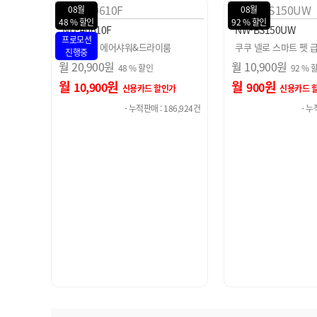
08월
08월
92 % 할인
63 % 할인
NW-BS150UW
NSR-CA04AT
쿠쿠 넬로 스마트 펫 급수기
쿠쿠 넬로 원터치폴딩
월
10,900
원
월
15,900
원
92 % 할인
63 % 
월
원
월
원
900
5,900
가
신용카드 할인가
신용카드
86,924건
- 누적판매 : 76,542건
- 누