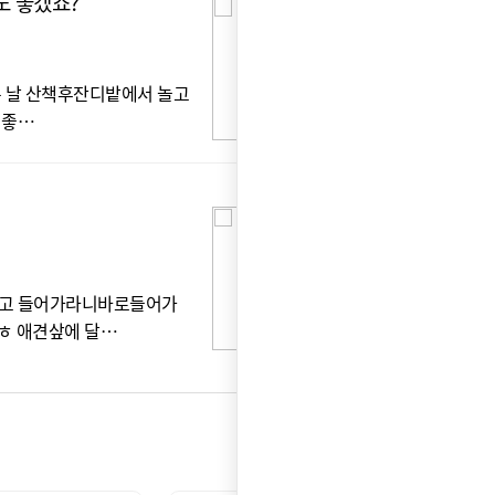
도 좋겠죠?
여
임*
 날 산책후잔디밭에서 놀고
붐*
 좋…
카
애
윤*
기고 들어가라니바로들어가
애
ㅎ 애견샆에 달…
아