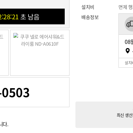
설치비
면제 
2:28:20
초 남음
배송정보
08
설치
-0503
최신 생산
니다.