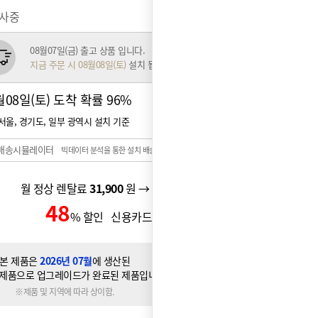
행사중
08월07일(금) 출고 상품 입니다.
지금 주문 시 08월08일(토)
설치 됩니다.
월08일(토) 도착 확률
96%
서울, 경기도, 일부 광역시 설치 기준
배송시뮬레이터
빅데이터 분석을 통한 설치 배송일 예측 시스템
월 정상 렌탈료
31,900
원 → 월 할인 렌탈료
20,900
원
48
10,900
% 할인 신용카드 할인가
원
본 제품은
2026년 07월
에 생산된
제품으로 업그레이드가 완료된 제품입니다.
※제품 및 지역에 따라 상이함.