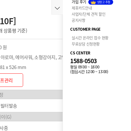
가입 후기
냉장고 추첨
제휴카드안내
사업자/단체 견적 할인
10F]
공지사항
CUSTOMER PAGE
7 개 상품평 기준)
누적 186,924개 구매
실시간 온라인 접수 현황
무료상담 신청현황
0 원
CS CENTER
 아로마, 에어샤워, 소형강아지, 고양이, 2~3마리 다견, ~7kg
1588-0503
681 x 526 mm
평일 09:00 ~ 18:00
(점심시간 12:00 ~ 13:00)
셀프관리
 필터발송
행사중