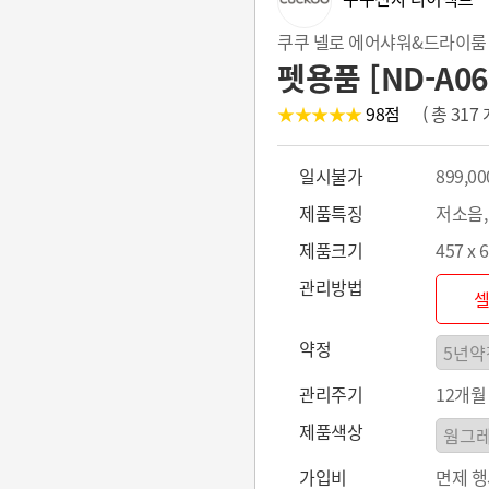
쿠쿠 넬로 에어샤워&드라이룸
펫용품 [ND-A06
★★★★★
98
점
( 총 31
일시불가
899,00
제품특징
저소음,
제품크기
457 x 
관리방법
약정
관리주기
12개월
제품색상
가입비
면제 