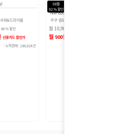
08월
08월
63 % 할인
48 % 
UW
NSR-CA04AT
ND-A
프로모
트 펫 급수기
쿠쿠 넬로 원터치폴딩 멀티 프…
쿠쿠 
진행중
월
15,900
원
월
20,
92 % 할인
63 % 할인
월
원
월
5,900
10
용카드 할인가
신용카드 할인가
- 누적판매 : 76,542건
- 누적판매 : 41,234건