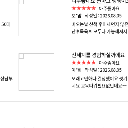
너무좋네요 편하고 댕댕이
아주좋아요
보*맘 작성일 : 2026.08.05
 50대
비오는날 산책 후미세먼지 많은
난후목욕후 모두다 가능해져서
신세계를 경험하실꺼에요
아주좋아요
이*희 작성일 : 2026.08.05
 상담부
오래고민하다 결정했어요 씻
네요 교육따위필요없던데요~~