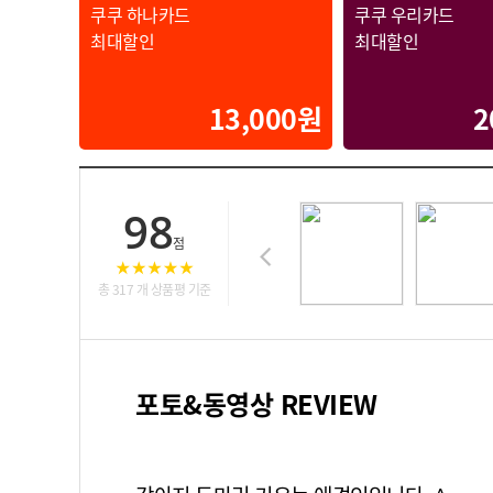
쿠쿠 하나카드
쿠쿠 우리카드
최대할인
최대할인
13,000원
2
98
점
총 317 개 상품평 기준
포토&동영상 REVIEW