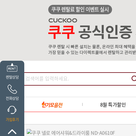
렌탈상담
전화상담
8월 특가할인
가입후기