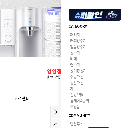
CATEGORY
패키지
커피정수기
얼음정수기
정수기
비데
연수기
공기청정기
주방가전
생활가전
가구
건강/뷰티
고객센터
이달의혜택
홈케어&방역
펫용품
COMMUNITY
렌탈후기