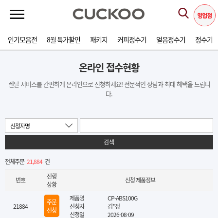
인기모음전
8월 특가할인
패키지
커피정수기
얼음정수기
정수기
온라인 접수현황
렌탈 서비스를 간편하게 온라인으로 신청하세요! 전문적인 상담과 최대 혜택을 드립니
다.
신청자명
검색
전체주문
21,884
건
진행
번호
신청 제품정보
상황
제품명
CP-ABS100G
주문
21884
신청자
김*정
신청
신청일
2026-08-09