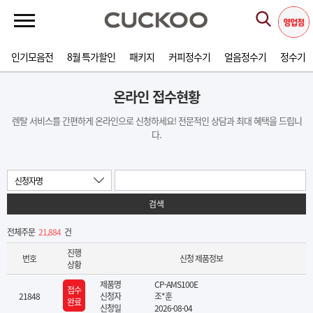
인기모음전
8월 특가할인
패키지
커피정수기
얼음정수기
정수기
온라인 접수현황
렌탈 서비스를 간편하게 온라인으로 신청하세요! 전문적인 상담과 최대 혜택을 드립니
다.
신청자명
검색
전체주문
21,884
건
진행
번호
신청 제품정보
상황
제품명
CP-AMS100E
접수
21848
신청자
조*훈
완료
신청일
2026-08-04