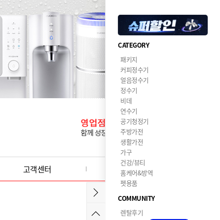
CATEGORY
패키지
커피정수기
얼음정수기
정수기
비데
연수기
공기청정기
주방가전
생활가전
가구
건강/뷰티
고객센터
이달의혜택
홈케어&방역
펫용품
COMMUNITY
렌탈후기