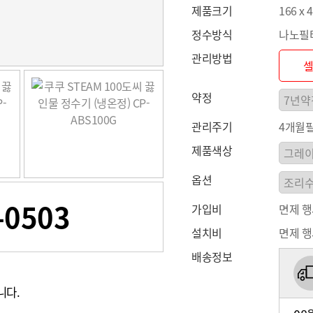
제품크기
166 x 
정수방식
나노필
관리방법
약정
관리주기
4개월필
제품색상
옵션
-0503
가입비
면제 
설치비
면제 
배송정보
니다.