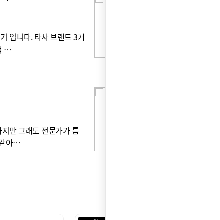
박*
 입니다. 타사 브랜드 3개
정
택 …
빠
깔
윤*
하지만 그래도 전문가가 틈
물맛
 같아…
심