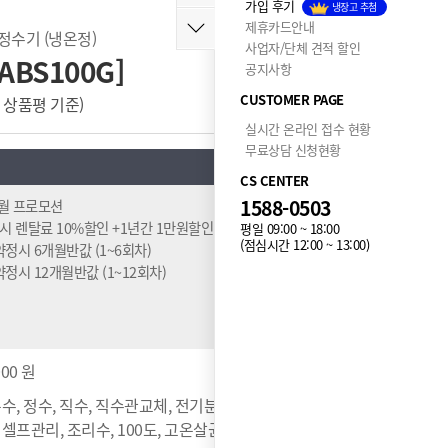
가입 후기
냉장고 추첨
제휴카드안내
 정수기 (냉온정)
사업자/단체 견적 할인
ABS100G]
공지사항
CUSTOMER PAGE
 개 상품평 기준)
누적 414,501개 구매
실시간 온라인 접수 현황
무료상담 신청현황
CS CENTER
1588-0503
8월 프로모션
시 렌탈료 10%할인 +1년간 1만원할인 ( 반값할인 중복불가 )
평일 09:00 ~ 18:00
(점심시간 12:00 ~ 13:00)
년약정시 6개월반값 (1~6회차)
년약정시 12개월반값 (1~12회차)
000 원
온수, 정수, 직수, 직수관교체, 전기분해수살균, 정량출수, 방
 셀프관리, 조리수, 100도, 고온살균, 상하무빙