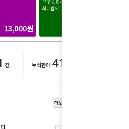
쿠쿠 신한카드
쿠쿠 현
최대할인
최대할인
13,000원
30,000원
1
414,501
건
누적판매
건
더보기
다.
정