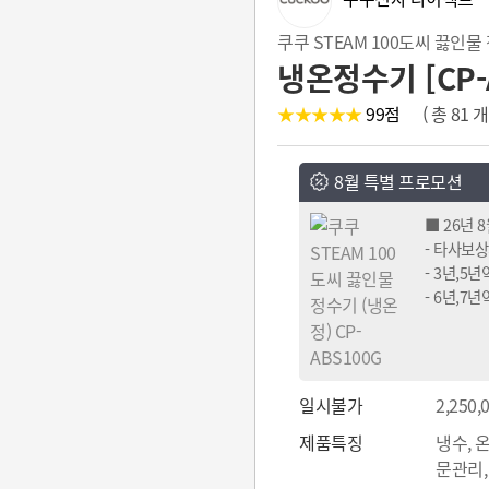
쿠쿠 STEAM 100도씨 끓인물
냉온정수기 [CP-
★★★★★
99
점
( 총 81
8월 특별 프로모션
■ 26년 
- 타사보상
- 3년,5
- 6년,7
일시불가
2,250,
제품특징
냉수, 
문관리,