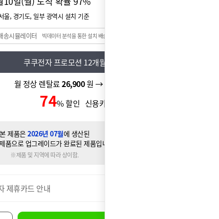
월10일(월) 도착 확률
97%
서울, 경기도, 일부 광역시 설치 기준
배송시뮬레이터
빅데이터 분석을 통한 설치 배송일 예측 시스템
쿠쿠전자 프로모션
12개월반값
행사
월 정상 렌탈료
26,900
원 → 월 할인 렌탈료
13,450
원
74
3,450
% 할인 신용카드 할인가
원
본 제품은
2026년 07월
에 생산된
제품으로 업그레이드가 완료된 제품입니다.
※제품 및 지역에 따라 상이함.
자 제휴카드 안내
더보기