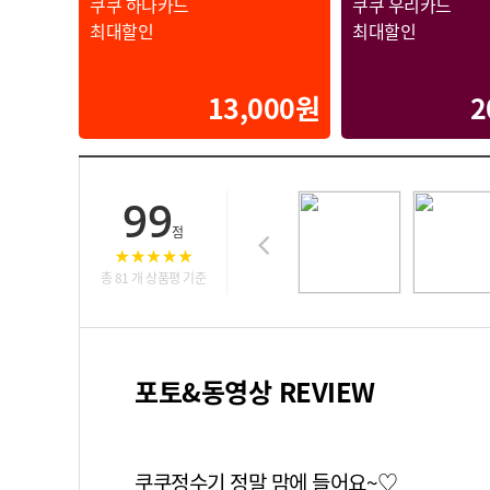
쿠쿠 하나카드
쿠쿠 우리카드
최대할인
최대할인
13,000원
2
99
점
총 81 개 상품평 기준
포토&동영상 REVIEW
쿠쿠정수기 정말 맘에 들어요~♡