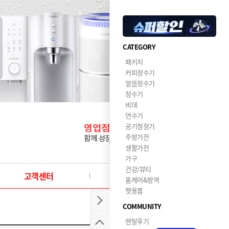
CATEGORY
패키지
커피정수기
얼음정수기
정수기
비데
연수기
공기청정기
주방가전
생활가전
가구
건강/뷰티
고객센터
이달의혜택
홈케어&방역
펫용품
COMMUNITY
렌탈후기