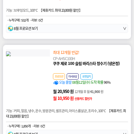
기능 : 브루잉모드, 100℃ 【
제휴카드 최대 23,000원 할인
】
· 누적구매 : 532개
· 리뷰 : 0건
8월 프로모션 보기
∨
최대 12개월 반값!
CP-AHSC100H
쿠쿠 제로 100 슬림 바리스타 정수기 (냉온정)
프로모션
타사보상
로켓설치
오늘 출발
08월12일(수) 도착 확률
96%
월 20,950 원
12개월 후 월
41,900
원
월 10,950 원
신용카드 할인가
기능 : 커피, 얼음, 냉수, 온수, 방문관리, 셀프관리, 아이스룸살균, 조리수, 100℃ 【
제휴카드 최
대 23,000원 할인
】
· 누적구매 : 1,850개
· 리뷰 : 0건