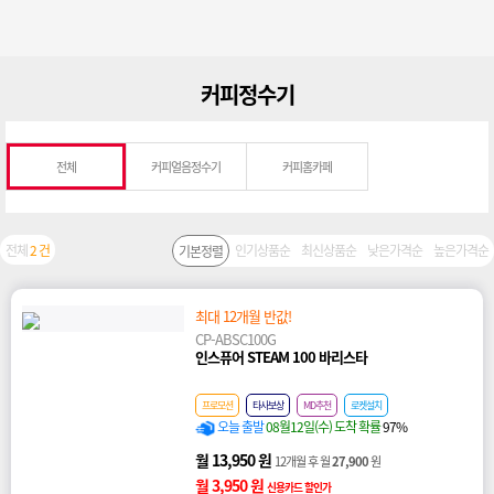
커피정수기
전체
커피얼음정수기
커피홈카페
전체
2 건
인기상품순
최신상품순
낮은가격순
높은가격순
기본정렬
최대 12개월 반값!
CP-ABSC100G
인스퓨어 STEAM 100 바리스타
프로모션
타사보상
MD추천
로켓설치
오늘 출발
08월12일(수) 도착 확률
97%
월 13,950 원
12개월 후 월
27,900
원
월 3,950 원
신용카드 할인가