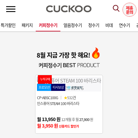
월 특가할인
패키지
커피정수기
얼음정수기
정수기
비데
연수기
8월 지금 가장 핫 해요!
커피정수기 BEST
PRODUCT
누적구매
1위
프로모션
타사보상
CP-ABSC100G
｜
★
532
건
인스퓨어 STEAM 100 바리스타
월 13,950 원
12개월 후 월
27,900
원
월 3,950 원
신용카드 할인가