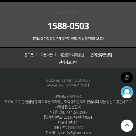
1588-0503
고객님께 가장 알맞은 제품으로 친절하게 상담드리겠습니다.
홈으로
이용약관
개인정보처리방침
온라인무료상담
관리자로그인
가입
후기
Customer Center
1588-0503
쿠쿠 공식 온라인 전속점 입니다
다이렉트 공식 인증점
06120 쿠쿠 은 현금을 통해 고객을 유치하는 호객 행위를 하지 않습니다 서울 강남구 봉은사로 10
2 (역삼동, 신논현역)
사업자번호 : 447-29-01586
통신판매번호 : 2023-전주완산-0591
대표자 : 한정훈
대표번호 :
1588-0503
E-MAIL : gndo1245@naver.com