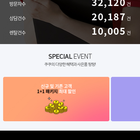
32,120
방문자수
건
20,187
상담건수
건
10,005
렌탈건수
건
SPECIAL
EVENT
쿠쿠의 다양한 혜택과 사은품 팡팡!