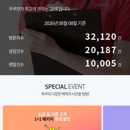
쿠쿠전자 최고의 가치는 ‘고객’입니다.
2026년 08월 08일 기준
32,120
방문자수
건
20,187
상담건수
건
10,005
렌탈건수
건
SPECIAL
EVENT
쿠쿠의 다양한 혜택과 사은품 팡팡!