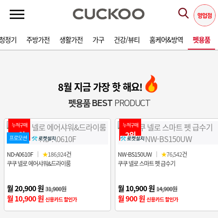
청정기
주방가전
생활가전
가구
건강/뷰티
홈케어&방역
펫용품
8월 지금 가장 핫 해요!
펫용품 BEST
PRODUCT
누적구매
누적구매
1위
2위
프로모션
ND-A0610F
｜
★
186,924
건
NW-BS150UW
｜
★
76,542
건
쿠쿠 넬로 에어샤워&드라이룸
쿠쿠 넬로 스마트 펫 급수기
월 20,900 원
월 10,900 원
31,900원
14,900원
월 10,900 원
월 900 원
신용카드 할인가
신용카드 할인가