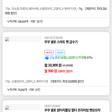
기능 : 저소음, 아로마, 에어샤워, 소형강아지, 고양이, 2~3마리 다견, ~7kg 【
제휴카드 최대 23,0
00원 할인
】
· 누적구매 : 186,924개
· 리뷰 : 317건
NW-BS150UW
쿠쿠 넬로 스마트 펫 급수기
MD추천
로켓설치
오늘 출발
08월11일(화) 도착 확률
97%
월 10,900 원
14,900원
월 900 원
신용카드 할인가
기능 : 소형강아지, 고양이, 2~3마리 다견 【
제휴카드 최대 23,000원 할인
】
· 누적구매 : 76,542개
· 리뷰 : 27건
NSR-CA04AT
쿠쿠 넬로 원터치폴딩 멀티 프리미엄 펫유모차