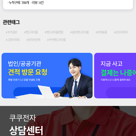
· 누적구매 : 709개
· 리뷰 : 0건
관련태그
#쿠쿠넬로
#펫드라이룸
#펫드라이룸렌탈
#넬로펫드라이룸
#반려동물
#강아지목욕
#고양이목욕
#반려견산책
#쿠쿠펫드라이룸
쿠쿠전자
상담센터