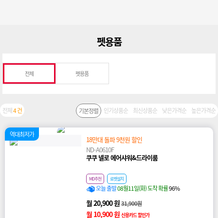
펫용품
전체
펫용품
전체
4 건
인기상품순
최신상품순
낮은가격순
높은가격순
기본정렬
역대최저가
18만대 돌파 9천원 할인
ND-A0610F
쿠쿠 넬로 에어샤워&드라이룸
MD추천
로켓설치
오늘 출발
08월11일(화) 도착 확률
96%
월 20,900 원
31,900원
월 10,900 원
신용카드 할인가