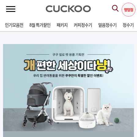
인기모음전
8월 특가할인
패키지
커피정수기
얼음정수기
정수기