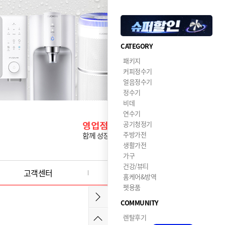
CATEGORY
패키지
커피정수기
얼음정수기
정수기
비데
연수기
공기청정기
주방가전
생활가전
가구
건강/뷰티
고객센터
이달의혜택
홈케어&방역
펫용품
COMMUNITY
렌탈후기