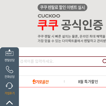
렌탈상담
전화상담
8월 특가할인
가입후기