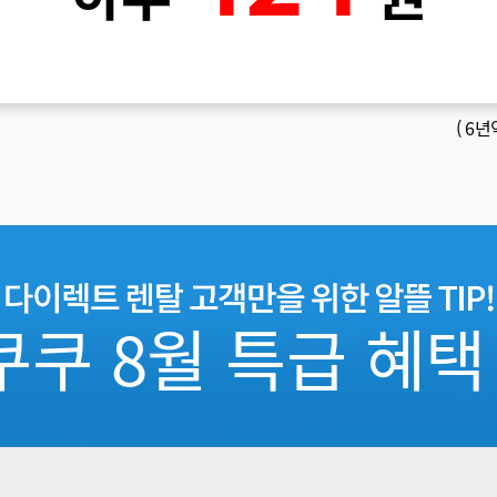
(
6년
쿠쿠 8월 특급 혜택