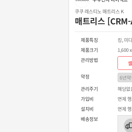
쿠쿠 레스티노 매트리스 K
매트리스 [CRM-
제품특징
킹, 미
제품크기
1,600 
관리방법
약정
관리주기
해당없
가입비
면제 
설치비
면제 
배송정보