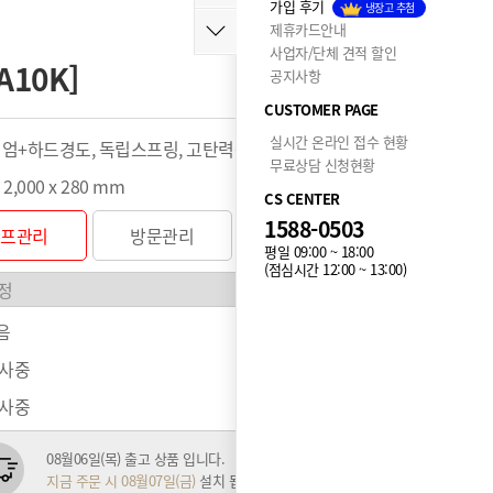
가입 후기
냉장고 추첨
제휴카드안내
사업자/단체 견적 할인
A10K]
공지사항
CUSTOMER PAGE
실시간 온라인 접수 현황
디엄+하드경도, 독립스프링, 고탄력폼
무료상담 신청현황
x 2,000 x 280 mm
CS CENTER
1588-0503
셀프관리
방문관리
평일 09:00 ~ 18:00
(점심시간 12:00 ~ 13:00)
음
행사중
행사중
08월06일(목) 출고 상품 입니다.
지금 주문 시 08월07일(금)
설치 됩니다.