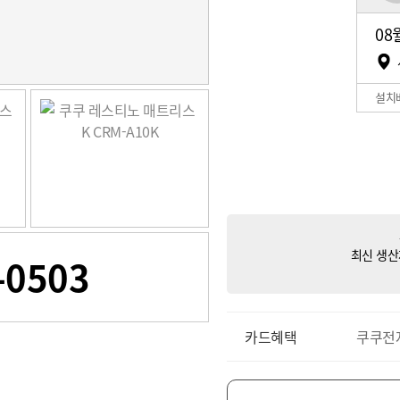
08
설치
최신 생산
-0503
카드혜택
쿠쿠전