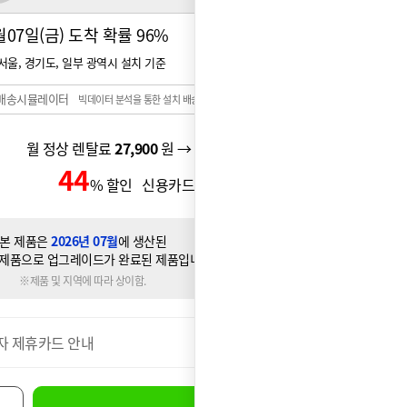
월07일(금) 도착 확률
96%
서울, 경기도, 일부 광역시 설치 기준
배송시뮬레이터
빅데이터 분석을 통한 설치 배송일 예측 시스템
월 정상 렌탈료
27,900
원 → 월 할인 렌탈료
22,900
원
44
12,900
% 할인 신용카드 할인가
원
본 제품은
2026년 07월
에 생산된
제품으로 업그레이드가 완료된 제품입니다.
※제품 및 지역에 따라 상이함.
자 제휴카드 안내
더보기