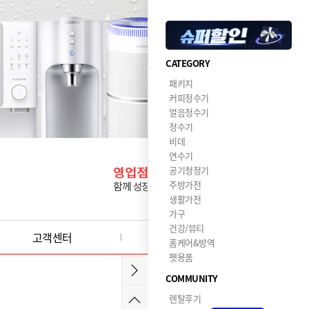
CATEGORY
패키지
커피정수기
얼음정수기
정수기
비데
연수기
공기청정기
주방가전
생활가전
가구
건강/뷰티
고객센터
이달의혜택
홈케어&방역
펫용품
COMMUNITY
렌탈후기