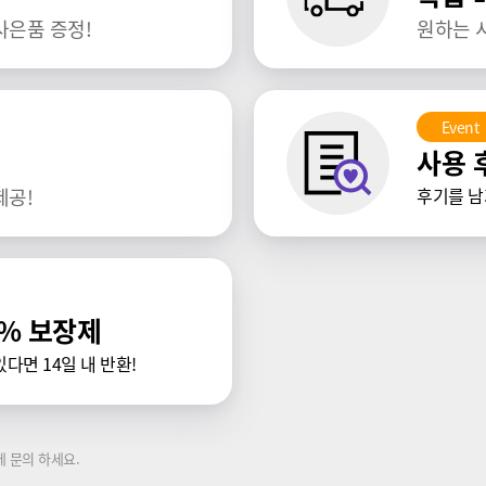
사은품 증정!
원하는 
Event
사용 
제공!
후기를 남
0% 보장제
다면 14일 내 반환!
 문의 하세요.