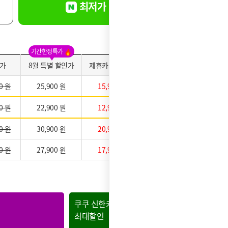
최저가 바로신청
기간한정특가
가
8월 특별 할인가
제휴카드 적용가
약정만족도
0 원
25,900 원
15,900 원
0 원
22,900 원
12,900 원
★★★★★
0 원
30,900 원
20,900 원
0 원
27,900 원
17,900 원
쿠쿠 신한카드
쿠쿠 현
최대할인
최대할인