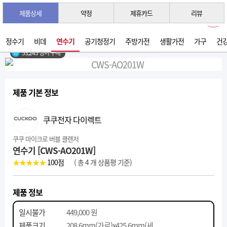
제품상세
약정
제휴카드
리뷰
3초 간편 견적 받기 →
2026년 07월 생산
정수기
비데
연수기
공기청정기
주방가전
생활가전
가구
건
53,245 명이 구매
제품 기본 정보
쿠쿠전자 다이렉트
쿠쿠 마이크로 버블 클렌저
연수기 [CWS-AO201W]
★★★★★
100
점
( 총 4 개 상품평 기준)
제품 정보
일시불가
449,000 원
제품크기
208.6mm(가로)x425.6mm(세