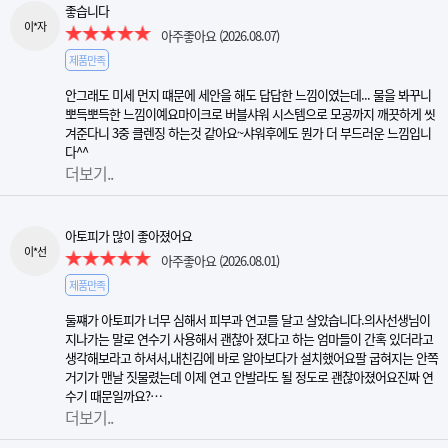
좋습니다
이*자
아주좋아요
(2026.08.07)
제품만족
안그래도 미세 먼지 떄문에 세안을 해도 답답한 느낌이였는데... 물을 봐꾸니
뽀득뽀득한 느낌이예요마이크로 버블샤워 시스템으로 모공까지 깨끗하게 씻
겨준다니 3중 클렌징 하는것 같아요~샤워후에도 뭔가 더 부드러운 느낌입니
다^^
더보기..
아토피가 많이 좋아졌어요
이*선
아주좋아요
(2026.08.01)
제품만족
둘쨰가 아토피가 너무 심해서 피부과 연고를 달고 살았습니다.의사선생님이
지나가는 말로 연수기 사용해서 괜찮아 졌다고 하는 엄마들이 간혹 있더라고
생각해보라고 하셔서,내친김에 바로 알아보다가 설치했어요팔 굽혀지는 안쪽
거기가 맨날 짓물렸는데 이제 연고 안발라도 될 정도로 괜찮아졌어요진짜 연
수기 때문일까요?…
더보기..