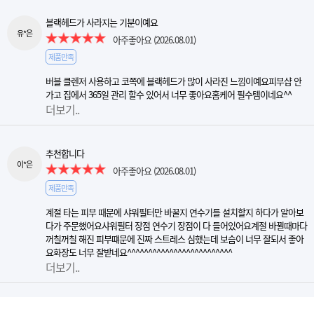
블랙헤드가 사라지는 기분이예요
유*은
아주좋아요
(2026.08.01)
제품만족
버블 클렌저 사용하고 코쪽에 블랙헤드가 많이 사라진 느낌이예요피부샵 안
가고 집에서 365일 관리 할수 있어서 너무 좋아요홈케어 필수템이네요^^
더보기..
추천합니다
이*은
아주좋아요
(2026.08.01)
제품만족
계절 타는 피부 때문에 샤워필터만 바꿀지 연수기를 설치할지 하다가 알아보
다가 주문했어요샤워필터 장점 연수기 장점이 다 들어있어요계절 바뀔때마다
꺼칠꺼칠 해진 피부떄문에 진짜 스트레스 심했는데 보슴이 너무 잘되서 좋아
요화장도 너무 잘받네요^^^^^^^^^^^^^^^^^^^^^^^^^
더보기..