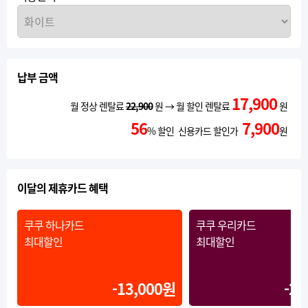
납부 금액
17,900
월 정상 렌탈료
22,900
원 → 월 할인 렌탈료
원
56
7,900
% 할인 신용카드 할인가
원
이달의 제휴카드 혜택
쿠쿠 하나카드
쿠쿠 우리카드
최대할인
최대할인
-13,000원
-20