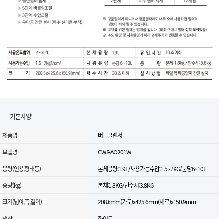
기본사양
제품명
버블클렌저
모델명
CWS-AO201W
용량(인용,형태등)
본체용량:1.9L/사용가능수압:1.5~7KG/분당6~10L
중량(kg)
본체:1.8KG/만수시:3.8KG
크기(넓이,폭,길이)
208.6mm(가로)x425.6mm(세로)x150.9mm
색상
화이트