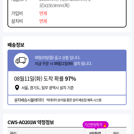
로)x150.9mm(폭)
가입비
면제
설치비
면제
배송정보
08월10일(월) 출고 상품 입니다.
지금 주문 시 08월11일(화)
설치 됩니다.
08월11일(화) 도착 확률
97%
서울, 경기도, 일부 광역시 설치 기준
설치배송시뮬레이터
빅데이터 분석을 통한 설치 배송일 예측 시스템
CWS-AO201W 약정정보
기간한정특가
관리
8월특별
카드