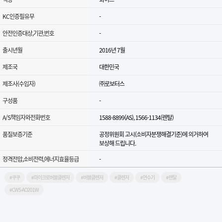
KC인증필유무
-
안전인증대상,기관,번호
-
출시년월
2016년 7월
제조국
대한민국
제조사(수입자)
㈜로보터스
구성품
-
A/S책임자와전화번호
1588-8899(AS), 1566-1134(렌탈)
품질보증기준
공정위원회 고시(소비자분쟁해결기준)에 의거하여
보상해 드립니다.
정격전압,소비전력,에너지효율등급
-
#쿠쿠
#마이크로버블클렌저
#버블클렌저
#클렌저
#연수기
#렌탈
#CWS-AO201W