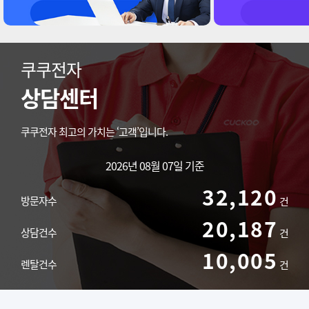
쿠쿠전자
상담센터
쿠쿠전자 최고의 가치는 ‘고객’입니다.
2026년 08월 07일 기준
32,120
방문자수
건
20,187
상담건수
건
10,005
렌탈건수
건