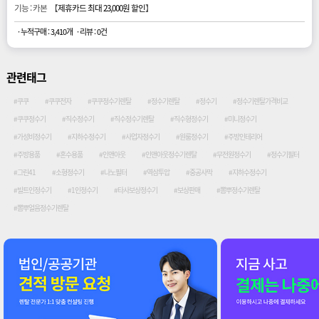
기능 : 카본 【
제휴카드 최대 23,000원 할인
】
· 누적구매 : 3,410개
· 리뷰 : 0건
관련태그
#쿠쿠
#쿠쿠전자
#쿠쿠정수기렌탈
#정수기렌탈
#정수기
#정수기렌탈가격비교
#쿠쿠정수기
#직수정수기
#직수정수기렌탈
#직수형정수기
#미니정수기
#가성비정수기
#지하수정수기
#사업자정수기
#원룸정수기
#주방인테리어
#주방용품
#혼수용품
#인앤아웃
#인앤아웃정수기렌탈
#무전원정수기
#정수기필터
#그린41
#소형정수기
#나노필터
#역삼투압
#중공사막
#지하수정수기
#빌트인정수기
#1인정수기
#타사보상정수기
#보상판매
#뽐뿌정수기렌탈
#뽐뿌얼음정수기렌탈