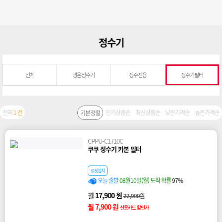
정수기
전체
냉온정수기
정수전용
정수기필터
전체
1 건
인기상품순
최신상품순
낮은가격순
높은가격순
기본정렬
CPPU-C1710C
쿠쿠 정수기 카본 필터
로켓설치
오늘 출발
08월10일(월) 도착 확률
97%
월 17,900 원
22,900원
월 7,900 원
신용카드 할인가