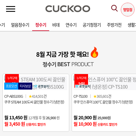
수기
얼음정수기
정수기
비데
연수기
공기청정기
주방가전
생활
8월 지금 가장 핫 해요!
정수기 BEST
PRODUCT
누적구매
누적구매
1위
2위
프로모션
타사보상
CP-ABS100G
｜
★
414,501
건
CP-TS100
｜
★
365,601
건
쿠쿠 STEAM 100도씨 끓인물 정수기 (냉온정)
쿠쿠 인스퓨어 100℃ 끓인물 정수기 (냉온정)
월 13,450 원
월 20,900 원
12개월 후 월
26,900
원
25,900원
월 3,450 원
월 10,900 원
신용카드 할인가
신용카드 할인가